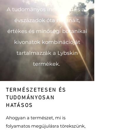
A tudományos innováció és az
évszázadok óta használt,
értékes és minőségi botanikai
kivonatok kombinációját
tartalmazzák a Lybskin
termékek.
TERMÉSZETESEN ÉS
TUDOMÁNYOSAN
HATÁSOS
Ahogyan a természet, mi is
folyamatos megújulásra törekszünk,