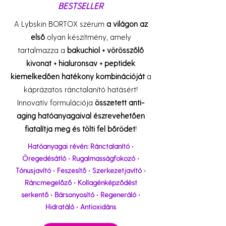
BESTSELLER
A Lybskin BORTOX szérum
a világon az
első
olyan készítmény, amely
tartalmazza a
bakuchiol + vörösszőlő
kivonat + hialuronsav + peptidek
kiemelkedően hatékony kombinációját
a
káprázatos ránctalanító hatásért!
Innovatív formulációja
összetett anti-
aging hatóanyagaival
észrevehetően
fiatalítja meg és tölti fel bőrödet
!
Hatóanyagai révén: Ránctalanító •
Öregedésátló • Rugalmasságfokozó •
Tónusjavító • Feszesítő • Szerkezetjavító •
Ráncmegelőző • Kollagénképződést
serkentő • Bársonyosító • Regeneráló •
Hidratáló
•
Antioxidáns