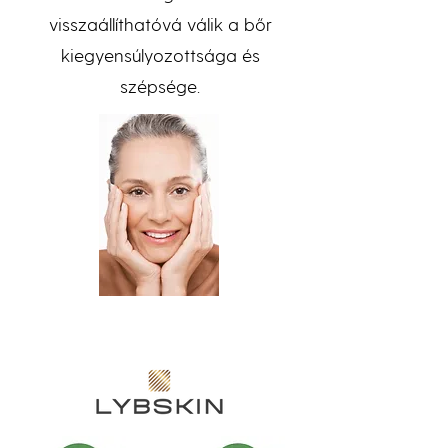
visszaállíthatóvá válik a bőr
kiegyensúlyozottsága és
szépsége.