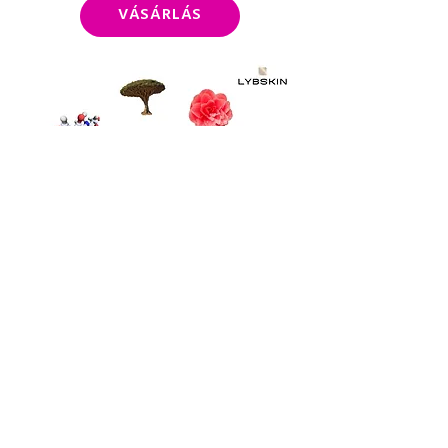
VÁSÁRLÁS
All Day Long nappali ránctalanító
bioaktív csodakrém
Az All Day Long az
első magyar arckrém
,