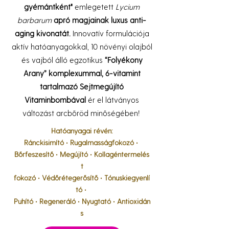
gyémántként"
emlegetett
Lycium
barbarum
apró magjainak luxus anti-
aging kivonatát.
Innovatív formulációja
aktív hatóanyagokkal, 10 növényi olajból
és vajból álló egzotikus
“Folyékony
Arany” komplexummal, 6-vitamint
tartalmazó Sejtmegújító
Vitaminbombával
ér el látványos
változást arcbőröd minőségében!
Hatóanyagai révén:
Ránckisimító
•
Rugalmasságfokozó
•
Bőrfeszesítő
•
Megújító
•
Kollagéntermelés
t
fokozó
•
Védőrétegerősítő
•
Tónuskiegyenlí
tó
•
Puhító
•
Regeneráló
•
Nyugtató
•
Antioxidán
s