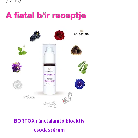
/Kata/
A fiatal bőr receptje
BORTOX ránctalanító bioaktív
csodaszérum