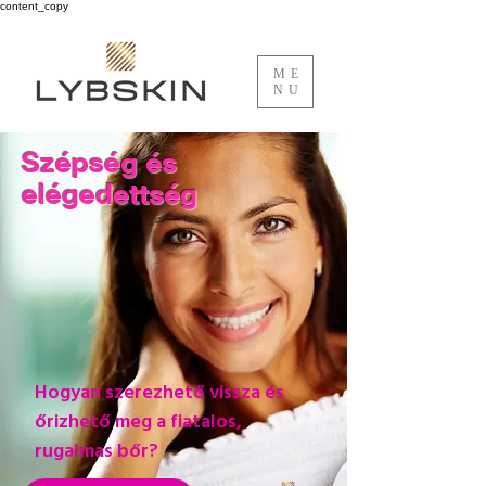
content_copy
ME
NU
Szépség és
elégedettség
Hogyan szerezhető vissza és
őrizhető meg a
fiatalos,
rugalmas
bőr?