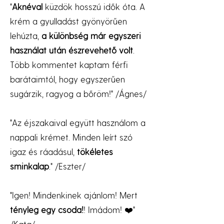
"
Aknéval
küzdök hosszú idők óta. A
krém a gyulladást gyönyörűen
lehúzta,
a különbség már egyszeri
használat után észrevehető volt
.
Több kommentet kaptam férfi
barátaimtól, hogy egyszerűen
sugárzik, ragyog a bőröm!" /Ágnes/
"Az éjszakaival együtt használom a
nappali krémet. Minden leírt szó
igaz és ráadásul,
tökéletes
sminkalap
." /Eszter/
"Igen! Mindenkinek ajánlom! Mert
tényleg egy csoda!
! Imádom! ❤️"