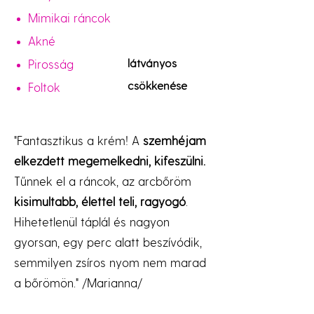
Mimikai ráncok
Akné
látványos
Pirosság
csökkenése
Foltok
"Fantasztikus a krém! A
szemhéjam
elkezdett megemelkedni, kifeszülni.
Tűnnek el a ráncok, az arcbőröm
kisimultabb, élettel teli, ragyogó
.
Hihetetlenül táplál és nagyon
gyorsan, egy perc alatt beszívódik,
semmilyen zsíros nyom nem marad
a bőrömön." /Marianna/