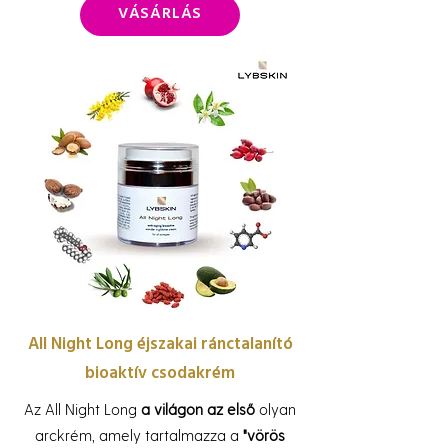
VÁSÁRLÁS
All Night Long éjszakai ránctalanító
bioaktív csodakrém
Az All Night Long
a világon az első
olyan
arckrém, amely tartalmazza a
"vörös