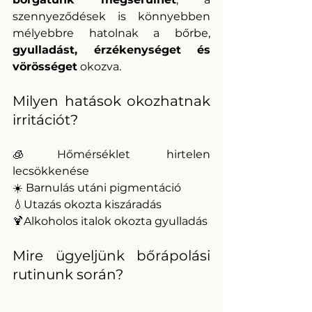
szennyeződések is könnyebben 
mélyebbre hatolnak a bőrbe, 
gyulladást, érzékenységet és 
vörösséget
 okozva.
Milyen hatások okozhatnak 
irritációt?
🧊Hőmérséklet hirtelen 
lecsökkenése
☀️ Barnulás utáni pigmentáció
💧Utazás okozta kiszáradás
🍹Alkoholos italok okozta gyulladás
Mire ügyeljünk bőrápolási 
rutinunk során?