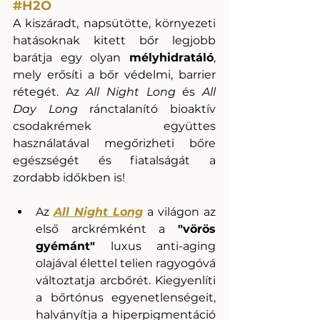
#H2O
A kiszáradt, napsütötte, környezeti 
hatásoknak kitett bőr legjobb 
barátja egy olyan 
mélyhidratáló
, 
mely erősíti a bőr védelmi, barrier 
rétegét. Az 
All Night Long
 és 
All 
Day Long 
ránctalanító bioaktív 
csodakrémek együttes 
használatával megőrizheti bőre 
egészségét és fiatalságát a 
zordabb időkben is! 
Az
All Night Long
a világon az 
első arckrémként a 
"vörös 
gyémánt"
 luxus anti-aging 
olajával élettel telien ragyogóvá 
változtatja arcbőrét. Kiegyenlíti 
a bőrtónus egyenetlenségeit, 
halványítja a hiperpigmentáció 