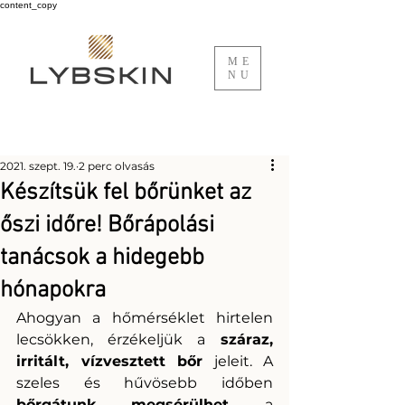
content_copy
ME
NU
Regisztráció
Bejegyzés
2021. szept. 19.
2 perc olvasás
Készítsük fel bőrünket az
őszi időre! Bőrápolási
tanácsok a hidegebb
hónapokra
Ahogyan a hőmérséklet hirtelen 
lecsökken, érzékeljük a
 száraz, 
irritált, vízvesztett bőr
 jeleit. A 
szeles és hűvösebb időben 
bőrgátunk megsérülhet
, a 