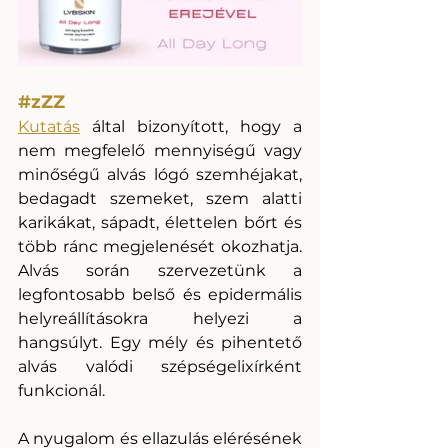
#zZZ
Kutatás
 által bizonyított, hogy a 
nem megfelelő mennyiségű vagy 
minőségű alvás lógó szemhéjakat, 
bedagadt szemeket, szem alatti 
karikákat, sápadt, élettelen bőrt és 
több ránc megjelenését okozhatja. 
Alvás során szervezetünk a 
legfontosabb belső és epidermális 
helyreállításokra helyezi a 
hangsúlyt. Egy mély és pihentető 
alvás valódi szépségelixírként 
funkcionál. 
A nyugalom és ellazulás elérésének 