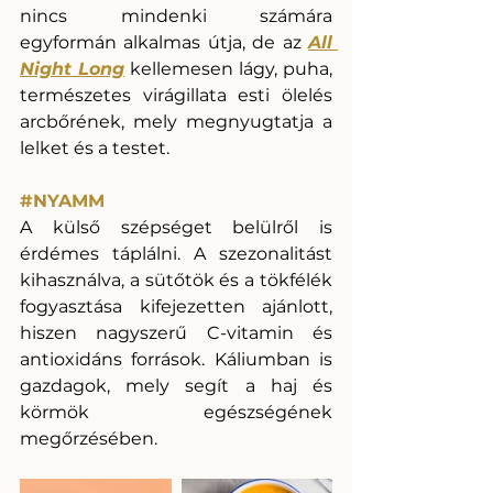
nincs mindenki számára 
egyformán alkalmas útja, de az 
All 
Night Long
 kellemesen lágy, puha, 
természetes virágillata esti ölelés 
arcbőrének, mely megnyugtatja a 
lelket és a testet. 
#NYAMM
A külső szépséget belülről is 
érdémes táplálni. A szezonalitást 
kihasználva, a sütőtök és a tökfélék 
fogyasztása kifejezetten ajánlott, 
hiszen nagyszerű C-vitamin és 
antioxidáns források. Káliumban is 
gazdagok, mely segít a haj és 
körmök egészségének 
megőrzésében. 