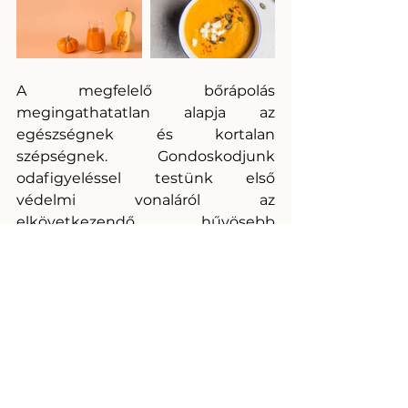
A megfelelő bőrápolás 
megingathatatlan alapja az 
egészségnek és kortalan 
szépségnek. Gondoskodjunk 
odafigyeléssel testünk első 
védelmi vonaláról az 
elkövetkezendő hűvösebb 
időszakban is! 
#lybskin
#fallskincare
#alldaylong
#allnightlong