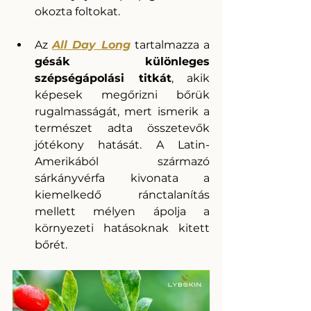
okozta foltokat.
Az 
All Day Long
tartalmazza a 
gésák különleges 
szépségápolási titkát
, akik 
képesek megőrizni bőrük 
rugalmasságát, mert ismerik a 
természet adta összetevők 
jótékony hatását. A Latin-
Amerikából származó 
sárkányvérfa kivonata a 
kiemelkedő ránctalanítás 
mellett mélyen ápolja a 
környezeti hatásoknak kitett 
bőrét. 